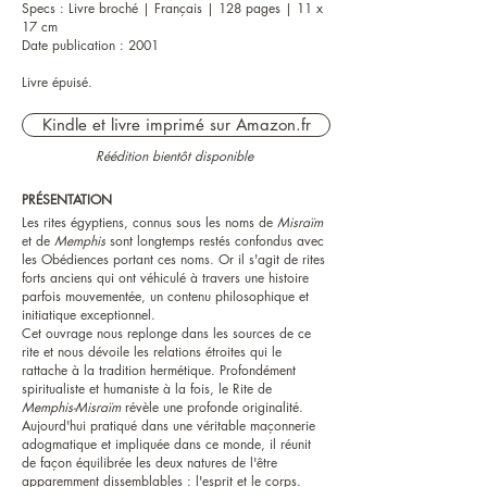
Specs : Livre broché | Français | 128 pages | 11 x
17 cm
Date publication : 2001
Livre épuisé.
Kindle et livre imprimé sur Amazon.fr
Réédition bientôt disponible
PRÉSENTATION
Les rites égyptiens, connus sous les noms de
Misraïm
et de
Memphis
sont longtemps restés confondus avec
les Obédiences portant ces noms. Or il s'agit de rites
forts anciens qui ont véhiculé à travers une histoire
parfois mouvementée, un contenu philosophique et
initiatique exceptionnel.
Cet ouvrage nous replonge dans les sources de ce
rite et nous dévoile les relations étroites qui le
rattache à la tradition hermétique. Profondément
spiritualiste et humaniste à la fois, le Rite de
Memphis-Misraïm
révèle une profonde originalité.
Aujourd'hui pratiqué dans une véritable maçonnerie
adogmatique et impliquée dans ce monde, il réunit
de façon équilibrée les deux natures de l'être
apparemment dissemblables : l'esprit et le corps.