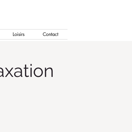
Loisirs
Contact
axation